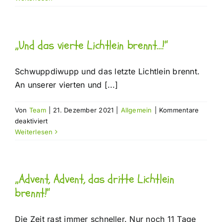
Kann-
Kinder“
„Und das vierte Lichtlein brennt…!“
Schwuppdiwupp und das letzte Lichtlein brennt.
An unserer vierten und [...]
Von
Team
|
21. Dezember 2021
|
Allgemein
|
Kommentare
für
deaktiviert
„Und
Weiterlesen
das
vierte
Lichtlein
„Advent, Advent, das dritte Lichtlein
brennt…!“
brennt!“
Die Zeit rast immer schneller. Nur noch 11 Tage