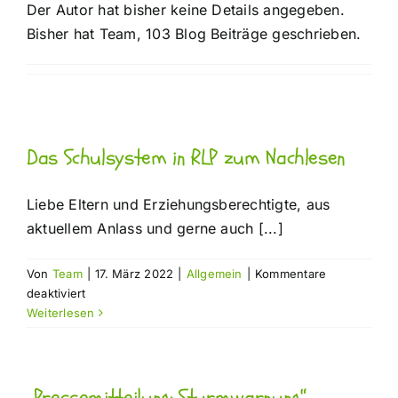
Der Autor hat bisher keine Details angegeben.
Infos für Eltern
Bisher hat Team, 103 Blog Beiträge geschrieben.
Kontakt
Das Schulsystem in RLP zum Nachlesen
Liebe Eltern und Erziehungsberechtigte, aus
aktuellem Anlass und gerne auch [...]
Von
Team
|
17. März 2022
|
Allgemein
|
Kommentare
für
deaktiviert
Das
Weiterlesen
Schulsystem
in
RLP
„Pressemitteilung: Sturmwarnung“
zum