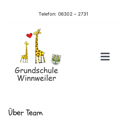
Zum
Inhalt
Telefon: 06302 – 2731
springen
Togg
Navig
Home
News
Über
Team
Über uns