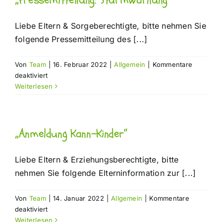
Nachlesen
Liebe Eltern & Sorgeberechtigte, bitte nehmen Sie
folgende Pressemitteilung des [...]
Von
Team
|
16. Februar 2022
|
Allgemein
|
Kommentare
für
deaktiviert
„Pressemitteilung:
Weiterlesen
Sturmwarnung“
„Anmeldung Kann-Kinder“
Liebe Eltern & Erziehungsberechtigte, bitte
nehmen Sie folgende Elterninformation zur [...]
Von
Team
|
14. Januar 2022
|
Allgemein
|
Kommentare
für
deaktiviert
„Anmeldung
Weiterlesen